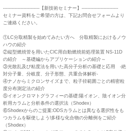
-------------------------【新技術セミナー】-------------------------
セミナー資料をご希望の方は、下記お問合せフォームより
ご連絡ください。
①LC分取精製を始めてみたい方へ 分取精製におけるノウ
ハウの紹介
②縦型燃焼管を用いたCIC用自動燃焼前処理装置 NS-11D
の紹介 ～基礎編からアプリケーションの紹介～
③光散乱及び粘度法を用いた高分子分析の基礎と応用 -絶
対分子量、分岐度、分子形態、共重合体解析-
④ナノからミクロンサイズまで、粒子径範囲ごとの精密粒
度分布測定法の紹介
⑤イオンクロマトグラフィーの基礎:陽イオン、陰イオン分
析用カラムと分析条件の選択法（Shodex）
⑥Shodexからのご提案:ODSカラムとは異なる選択性をも
つカラムを駆使しよう!多様な化合物の分離例をご紹介
（Shodex）