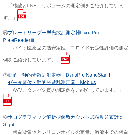
「核酸とLNP、リポソームの測定例をご紹介していま
す。」
⑥
プレートリーダー型光散乱測定器DynaPro
PlateReaderⅢ
「バイオ医薬品の熱安定性、コロイド安定性評価の測定
例をご紹介しています。」
⑦
動的・静的光散乱測定器 DynaPro NanoStarⅡ
ゼータ電位・動的光散乱測定器 Möbius
「AVV、タンパク質の測定例をご紹介しています。」
⑧
ホログラフィック解析型個数カウント式粒度分布計ｘ
Sight
「蛋白凝集体とシリコンオイルの定量、溶液中での蛋白