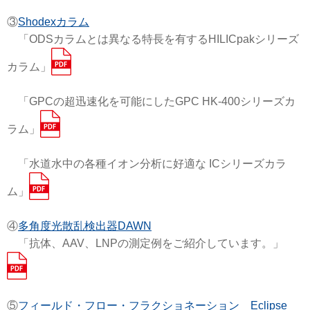
③
Shodexカラム
「ODSカラムとは異なる特長を有するHILICpakシリーズ
カラム」
「GPCの超迅速化を可能にしたGPC HK-400シリーズカ
ラム」
「水道水中の各種イオン分析に好適な ICシリーズカラ
ム」
④
多角度光散乱検出器DAWN
「抗体、AAV、LNPの測定例をご紹介しています。」
⑤
フィールド・フロー・フラクショネーション Eclipse