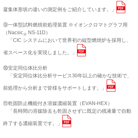
凝集体形状の違いの測定例をご紹介しています。」
⑨一体型試料燃焼前処理装置 ※イオンクロマトグラフ用
（Nacsic
NS-11D）
Ⓡ
「CIC システムにおいて世界初の縦型燃焼炉を採用し、
省スペース化を実現しました。」
⑩安定同位体比分析
「安定同位体比分析サービス30年以上の確かな技術で、
前処理から分析まで皆様をサポートします。」
⑪乾固防止機能付き溶媒濃縮装置（EVAN-HEX）
「長時間の溶媒除去も乾固させずに既定の残液量で自動
終了する濃縮装置です。」