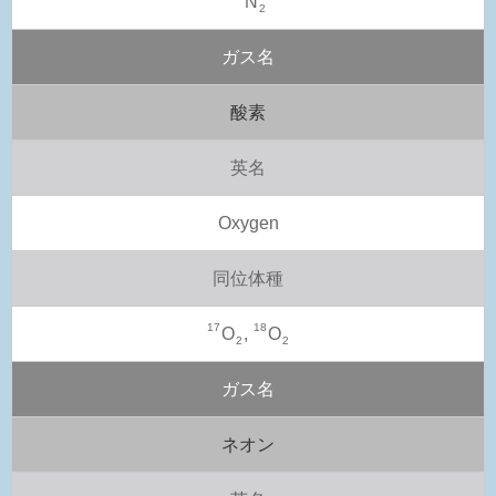
N
2
ガス名
酸素
英名
Oxygen
同位体種
17
18
O
,
O
2
2
ガス名
ネオン