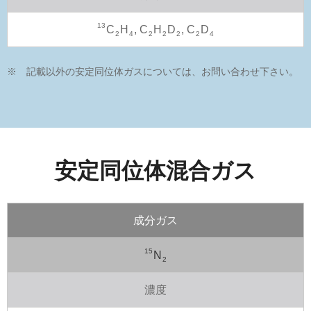
13
C
H
, C
H
D
, C
D
2
4
2
2
2
2
4
※
記載以外の安定同位体ガスについては、お問い合わせ下さい。
安定同位体混合ガス
成分ガス
15
N
2
濃度