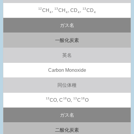
12
13
13
CH
,
CH
, CD
,
CD
4
4
4
4
ガス名
一酸化炭素
英名
Carbon Monoxide
同位体種
13
18
13
18
CO, C
O,
C
O
ガス名
二酸化炭素