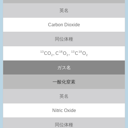
英名
Carbon Dioxide
同位体種
13
18
13
18
CO
, C
O
,
C
O
2
2
2
ガス名
一酸化窒素
英名
Nitric Oxide
同位体種