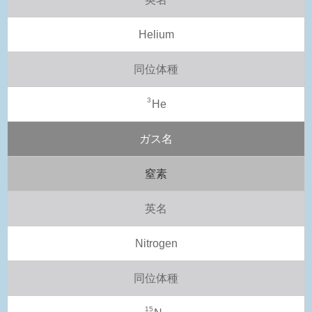
Helium
同位体種
3
He
ガス名
窒素
英名
Nitrogen
同位体種
15