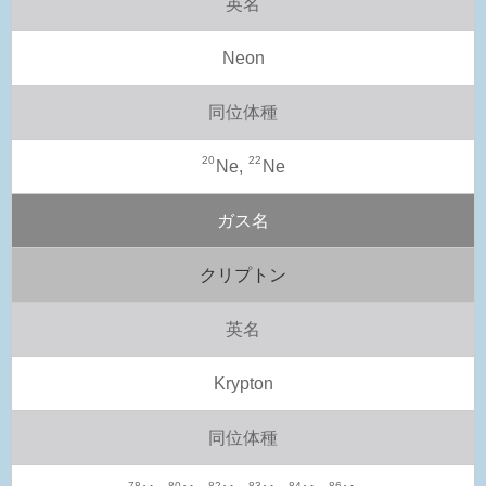
英名
Neon
同位体種
20
22
Ne,
Ne
ガス名
クリプトン
英名
Krypton
同位体種
78
80
82
83
84
86