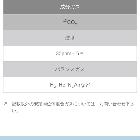
成分ガス
13
CO
2
濃度
30ppm～5％
バランスガス
H
, He, N
Airなど
2
2
※
記載以外の安定同位体混合ガスについては、お問い合わせ下さ
い。