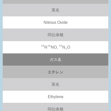
英名
Nitrous Oxide
同位体種
15
14
15
N
NO,
N
O
2
ガス名
エチレン
英名
Ethylene
同位体種