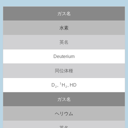
ガス名
水素
英名
Deuterium
同位体種
1
D
,
H
, HD
2
2
ガス名
ヘリウム
英名