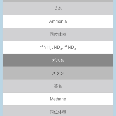
英名
Ammonia
同位体種
15
15
NH
, ND
,
ND
3
3
3
ガス名
メタン
英名
Methane
同位体種