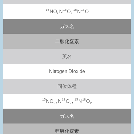
15
18
15
18
NO, N
O,
N
O
ガス名
二酸化窒素
英名
Nitrogen Dioxide
同位体種
15
18
15
18
NO
, N
O
,
N
O
2
2
2
ガス名
亜酸化窒素